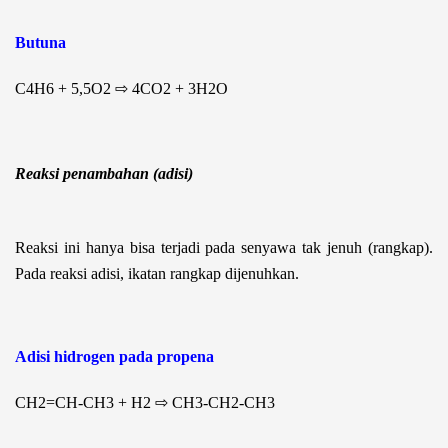
Butuna
C
4
H
6
+ 5,5O
2
⇨ 4CO
2
+ 3H
2
O
Reaksi penambahan (adisi)
Reaksi ini hanya bisa terjadi pada senyawa tak jenuh (rangkap).
Pada reaksi adisi, ikatan rangkap dijenuhkan.
Adisi hidrogen pada propena
CH
2
=CH-CH
3
+ H
2
⇨ CH
3
-CH
2
-CH
3