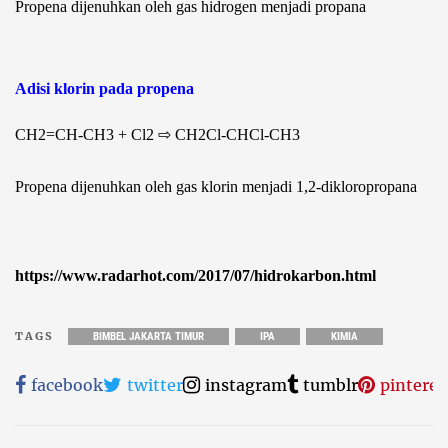
Propena dijenuhkan oleh gas hidrogen menjadi propana
Adisi klorin pada propena
CH
2
=CH-CH
3
+ Cl
2
⇨ CH
2
Cl-CHCl-CH
3
Propena dijenuhkan oleh gas klorin menjadi 1,2-dikloropropana
https://www.radarhot.com/2017/07/hidrokarbon.html
TAGS
BIMBEL JAKARTA TIMUR
IPA
KIMIA
facebook
twitter
instagram
tumblr
pinteres