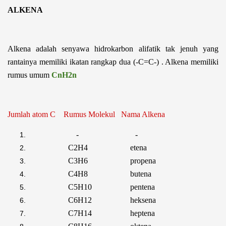
ALKENA
Alkena adalah senyawa hidrokarbon alifatik tak jenuh yang
rantainya memiliki ikatan rangkap dua (-C=C-) . Alkena memiliki
rumus umum
CnH
2
n
Jumlah atom C Rumus Molekul Nama Alkena
- -
C
2
H
4
etena
C
3
H
6
propena
C
4
H
8
butena
C
5
H
10
pentena
C
6
H
12
heksena
C
7
H
14
heptena