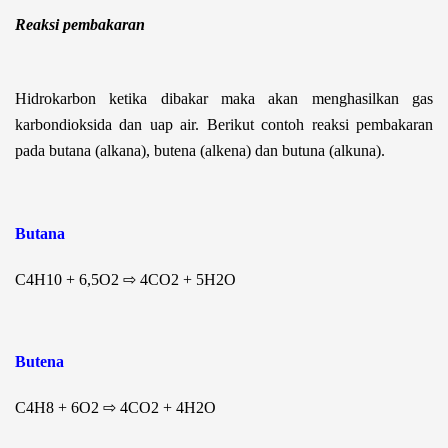
Reaksi pembakaran
Hidrokarbon ketika dibakar maka akan menghasilkan gas
karbondioksida dan uap air. Berikut contoh reaksi pembakaran
pada butana (alkana), butena (alkena) dan butuna (alkuna).
Butana
C
4
H
10
+ 6,5O
2
⇨ 4CO
2
+ 5H
2
O
Butena
C
4
H
8
+ 6O
2
⇨ 4CO
2
+ 4H
2
O