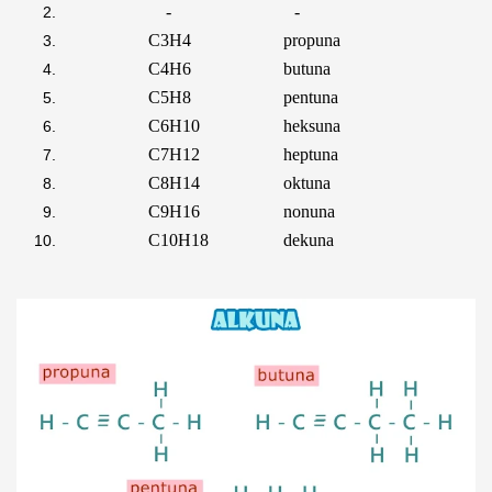
-
-
C
3
H
4
propuna
C
4
H
6
butuna
C
5
H
8
pentuna
C
6
H
10
heksuna
C
7
H
12
heptuna
C
8
H
14
oktuna
C
9
H
16
nonuna
C
10
H
18
dekuna