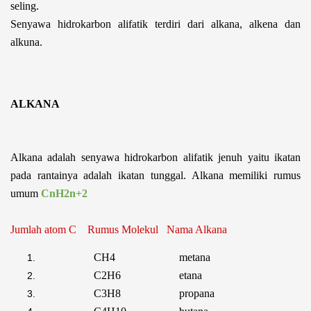
seling.
Senyawa hidrokarbon alifatik terdiri dari alkana, alkena dan
alkuna.
ALKANA
Alkana adalah senyawa hidrokarbon alifatik jenuh yaitu ikatan
pada rantainya adalah ikatan tunggal. Alkana memiliki rumus
umum
CnH
2
n+
2
Jumlah atom C Rumus Molekul Nama Alkana
CH
4
metana
C
2
H
6
etana
C
3
H
8
propana