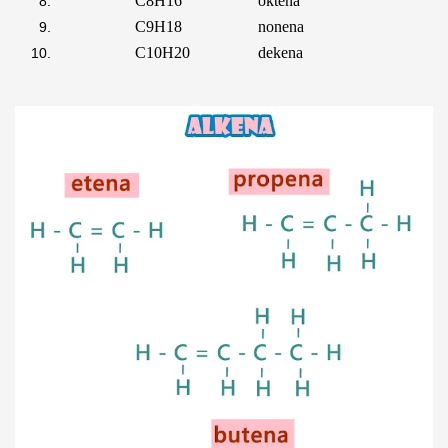
C
8
H
16
oktena
C
9
H
18
nonena
C
10
H
20
dekena