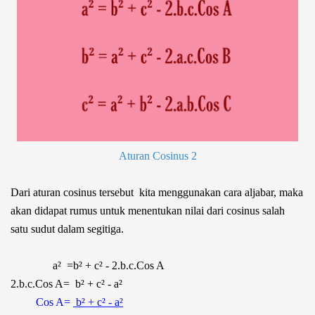
Aturan Cosinus 2
Dari aturan cosinus tersebut kita menggunakan cara aljabar, maka
akan didapat rumus untuk menentukan nilai dari cosinus salah
satu sudut dalam segitiga.
a² =b² + c² - 2.b.c.Cos A
2.b.c.Cos A= b² + c² - a²
Cos A=
b² + c² - a²