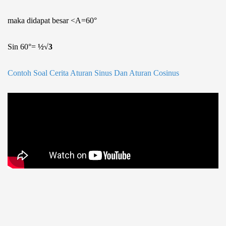
maka didapat besar <A=60°
Sin 60°=
½√3
Contoh Soal Cerita Aturan Sinus Dan Aturan Cosinus