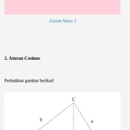
Aturan Sinus 2
2. Aturan Cosinus
Perhatikan gambar berikut!