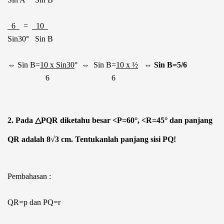
6
=
10
Sin30° Sin B
⇔ Sin B=
10 x Sin30
° ⇔ Sin B=
10 x ½
⇔
Sin B=5/6
6 6
2. Pada △PQR diketahu besar <P=60°, <R=45° dan panjang
QR adalah 8√3 cm. Tentukanlah panjang sisi PQ!
Pembahasan :
QR=p dan PQ=r