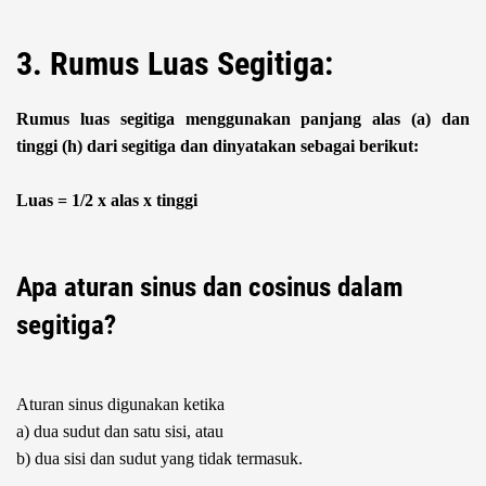
3. Rumus Luas Segitiga:
Rumus luas segitiga menggunakan panjang alas (a) dan
tinggi (h) dari segitiga dan dinyatakan sebagai berikut:
Luas = 1/2 x alas x tinggi
Apa aturan sinus dan cosinus dalam
segitiga?
Aturan sinus digunakan ketika
a) dua sudut dan satu sisi, atau
b) dua sisi dan sudut yang tidak termasuk.