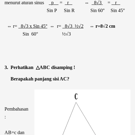
menurut aturan sinus
p
=
r
⇔
8√3
=
r
Sin P Sin R Sin 60° Sin 45°
⇔ r=
8√3 x Sin 45°
⇔ r=
8√3 ½√2
⇔
r=8√2 cm
Sin 60° ½√3
3. Perhatikan △ABC disamping !
Berapakah panjang sisi AC?
Pembahasan
:
AB=c dan