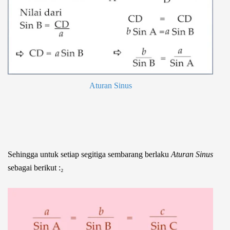
Aturan Sinus
Sehingga untuk setiap segitiga sembarang berlaku
Aturan Sinus
sebagai berikut :₂