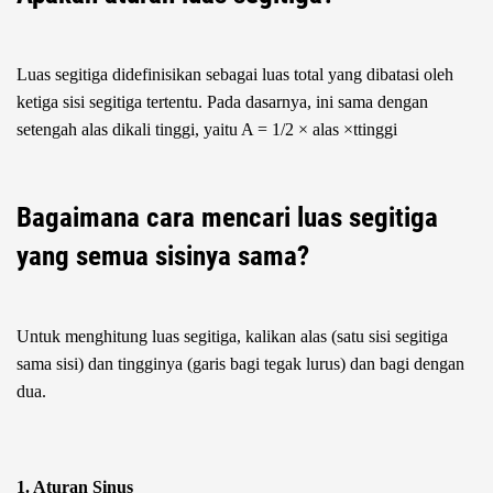
Luas segitiga didefinisikan sebagai luas total yang dibatasi oleh
ketiga sisi segitiga tertentu. Pada dasarnya, ini sama dengan
setengah alas dikali tinggi, yaitu A = 1/2 × alas ×ttinggi
Bagaimana cara mencari luas segitiga
yang semua sisinya sama?
Untuk menghitung luas segitiga, kalikan alas (satu sisi segitiga
sama sisi) dan tingginya (garis bagi tegak lurus) dan bagi dengan
dua.
1. Aturan Sinus