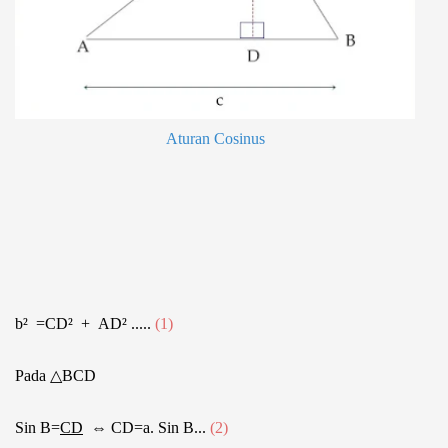
Aturan Cosinus
b² =CD² + AD² .....
(1)
Pada △BCD
Sin B=
CD
⇔ CD=a. Sin B...
(2)