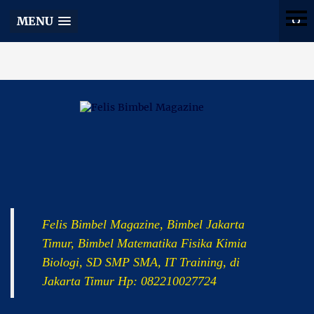
Felis Bimbel Magazine
MENU
Felis Bimbel Magazine, Bimbel Jakarta
Timur, Bimbel Matematika Fisika Kimia
Biologi, SD SMP SMA, IT Training, di
Jakarta Timur Hp: 082210027724