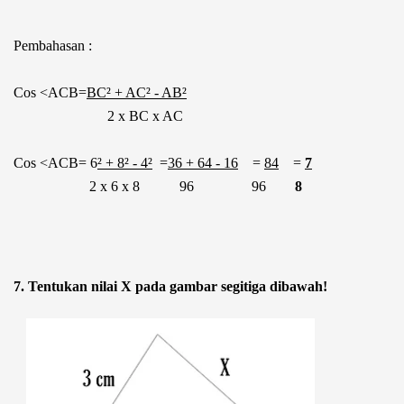
Pembahasan :
Cos <ACB=
BC² + AC² - AB²
2 x BC x AC
Cos <ACB= 6
² + 8² - 4²
=
36 + 64 - 16
=
84
=
7
2 x 6 x 8 96 96
8
7. Tentukan nilai X pada gambar segitiga dibawah!