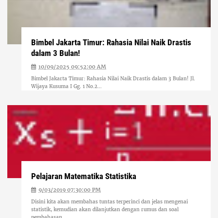
Bimbel Jakarta Timur: Rahasia Nilai Naik Drastis
dalam 3 Bulan!
10/09/2025 09:52:00 AM
Bimbel Jakarta Timur: Rahasia Nilai Naik Drastis dalam 3 Bulan! Jl.
Wijaya Kusuma I Gg. 1 No.2...
Pelajaran Matematika Statistika
9/03/2019 07:30:00 PM
Disini kita akan membahas tuntas terperinci dan jelas mengenai
statistik, kemudian akan dilanjutkan dengan rumus dan soal
pembahasan