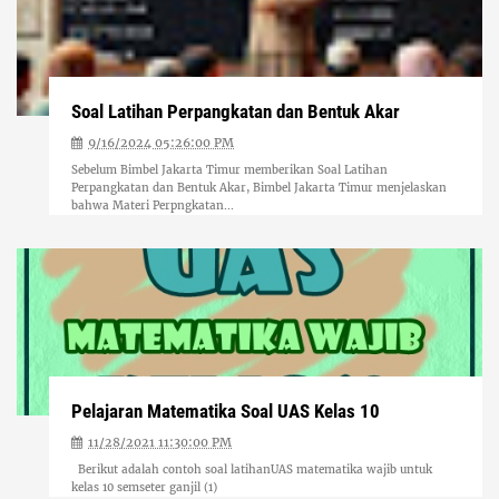
Soal Latihan Perpangkatan dan Bentuk Akar
9/16/2024 05:26:00 PM
Sebelum Bimbel Jakarta Timur memberikan Soal Latihan
Perpangkatan dan Bentuk Akar, Bimbel Jakarta Timur menjelaskan
bahwa Materi Perpngkatan...
Pelajaran Matematika Soal UAS Kelas 10
11/28/2021 11:30:00 PM
Berikut adalah contoh soal latihanUAS matematika wajib untuk
kelas 10 semseter ganjil (1)