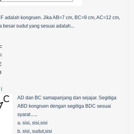
F adalah kongruen. Jika AB=7 cm, BC=9 cm, AC=12 cm,
besar sudut yang sesuai adalah...
F
F
E
D
!
AD dan BC samapanjang dan sejajar. Segitiga
ABD kongruen dengan segitiga BDC sesuai
syarat…..
a. sisi, sisi,sisi
b. sisi, sudut,sisi