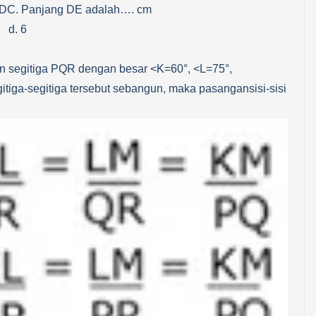
DC. Panjang DE adalah…. cm
d. 6
an segitiga PQR dengan besar <K=60°, <L=75°,
tiga-segitiga tersebut sebangun, maka pasangansisi-sisi