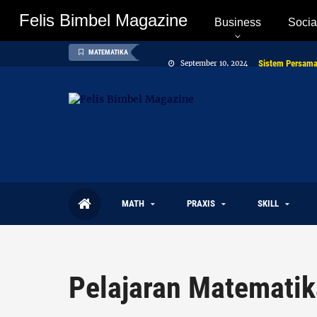
Felis Bimbel Magazine
Felis Bimbel Magazine
Business
Socia
Sistem Persamaa
September 10, 2024
MATEMATIKA
GRADIEN DAN P
September 06, 2024
Turunan Fungsi 
September 04, 2024
MATH
PRAXIS
SKILL
Pelajaran Matematik