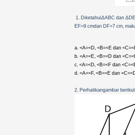
1. DiketahuiΔABC dan ΔDE
EF=9 cmdan DF=7 cm, maka 
a. <A=<D, <B=<E dan <C=<
b. <A=<E, <B=<D dan <C=<
c. <A=<D, <B=<F dan <C=<
d. <A=<F, <B=<E dan <C=<
2. Perhatikangambar berikut 