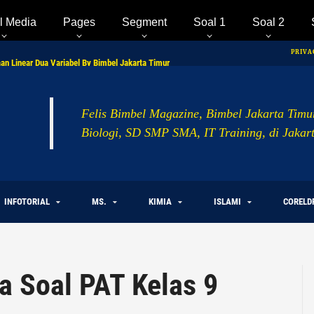
l Media
Pages
Segment
Soal 1
Soal 2
n Linear Dua Variabel By Bimbel Jakarta Timur
PRIVA
ERSAMAAN GARIS LURUS By Bimbel Jakarta Timur
by Bimbel Jakarta Timur
Felis Bimbel Magazine, Bimbel Jakarta Timu
Biologi, SD SMP SMA, IT Training, di Jaka
INFOTORIAL
MS.
KIMIA
ISLAMI
CORELD
a Soal PAT Kelas 9