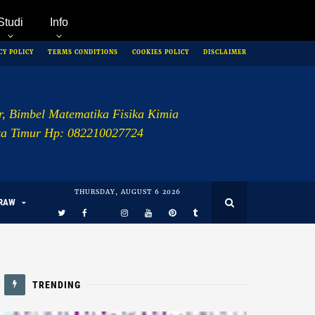
Studi
Info
CY POLICY
TERMS CONDITIONS
COOKIES POLICY
DISCLAIMER
r, Bimbel Matematika Fisika Kimia
rta Timur Hp: 082210027724
THURSDAY, AUGUST 6 2026
RAW
TRENDING