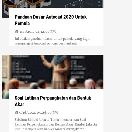
Panduan Dasar Autocad 2020 Untuk
Pemula
3/13/2017 04:12:00 PM
Ini adalah panduan dasar untuk pemula yang ingin
mempelajari Autocad semoga bermanfaat.
Soal Latihan Perpangkatan dan Bentuk
Akar
9/16/2024 05:26:00 PM
Sebelum Bimbel Jakarta Timur memberikan Soal
Latihan Perpangkatan dan Bentuk Akar, Bimbel Jakarta
Timur menjelaskan bahwa Materi Perpngkatan...