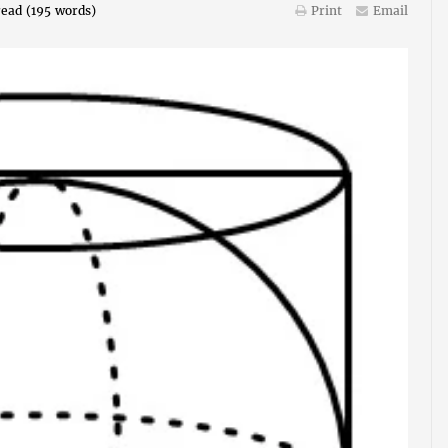
ead (
195
words)
Print
Email