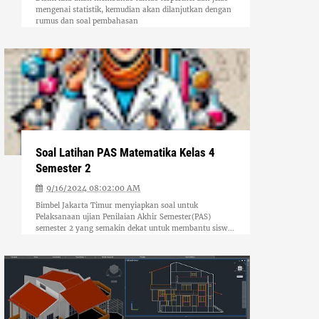
mengenai statistik, kemudian akan dilanjutkan dengan
rumus dan soal pembahasan
Soal Latihan PAS Matematika Kelas 4
Semester 2
9/16/2024 08:02:00 AM
Bimbel Jakarta Timur menyiapkan soal untuk
Pelaksanaan ujian Penilaian Akhir Semester(PAS)
semester 2 yang semakin dekat untuk membantu sisw...