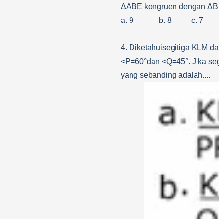
Δ
ABE kongruen dengan
Δ
B
a. 9
b. 8
c. 7
4. Diketahuisegitiga KLM d
<P=60°dan <Q=45°. Jika segi
yang sebanding adalah....