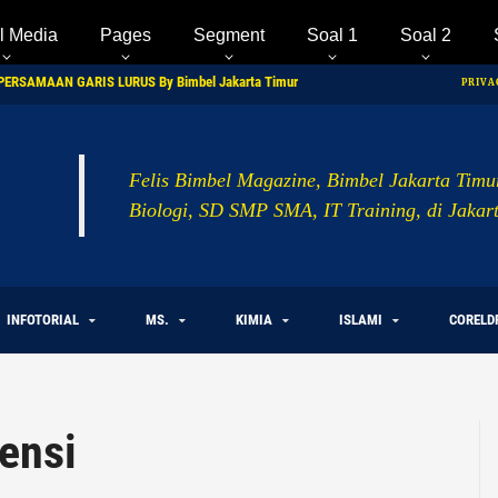
l Media
Pages
Segment
Soal 1
Soal 2
ERSAMAAN GARIS LURUS By Bimbel Jakarta Timur
PRIVA
by Bimbel Jakarta Timur
n Linear Dua Variabel By Bimbel Jakarta Timur
Felis Bimbel Magazine, Bimbel Jakarta Timu
Biologi, SD SMP SMA, IT Training, di Jaka
INFOTORIAL
MS.
KIMIA
ISLAMI
CORELD
ensi