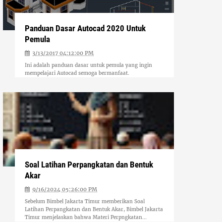
Panduan Dasar Autocad 2020 Untuk
Pemula
3/13/2017 04:12:00 PM
Ini adalah panduan dasar untuk pemula yang ingin
mempelajari Autocad semoga bermanfaat.
Soal Latihan Perpangkatan dan Bentuk
Akar
9/16/2024 05:26:00 PM
Sebelum Bimbel Jakarta Timur memberikan Soal
Latihan Perpangkatan dan Bentuk Akar, Bimbel Jakarta
Timur menjelaskan bahwa Materi Perpngkatan...