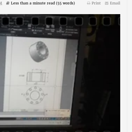
PM
Less than a minute
read (
55
words)
Print
Email