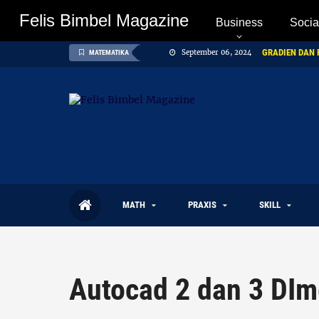
Felis Bimbel Magazine
Felis Bimbel Magazine
Business
Socia
GRADIEN DAN P
September 06, 2024
MATEMATIKA
Turunan Fungsi 
September 04, 2024
Sistem Persamaa
September 10, 2024
MATH
PRAXIS
SKILL
Autocad 2 dan 3 DIm