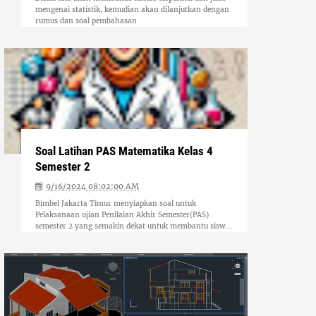
mengenai statistik, kemudian akan dilanjutkan dengan
rumus dan soal pembahasan
Soal Latihan PAS Matematika Kelas 4
Semester 2
9/16/2024 08:02:00 AM
Bimbel Jakarta Timur menyiapkan soal untuk
Pelaksanaan ujian Penilaian Akhir Semester(PAS)
semester 2 yang semakin dekat untuk membantu sisw...