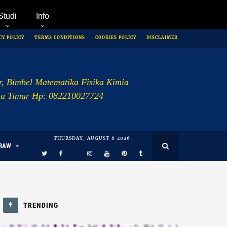
Studi
Info
CY POLICY
TERMS CONDITIONS
COOKIES POLICY
DISCLAIMER
r, Bimbel Matematika Fisika Kimia
rta Timur Hp: 082210027724
THURSDAY, AUGUST 6 2026
RAW
TRENDING