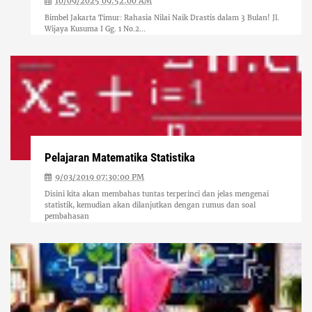
10/09/2025 09:52:00 AM
Bimbel Jakarta Timur: Rahasia Nilai Naik Drastis dalam 3 Bulan! Jl.
Wijaya Kusuma I Gg. 1 No.2...
Pelajaran Matematika Statistika
9/03/2019 07:30:00 PM
Disini kita akan membahas tuntas terperinci dan jelas mengenai
statistik, kemudian akan dilanjutkan dengan rumus dan soal
pembahasan