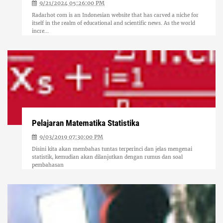
9/21/2024 05:26:00 PM
Radarhot com is an Indonesian website that has carved a niche for
itself in the realm of educational and scientific news. As the world
incre...
Pelajaran Matematika Statistika
9/03/2019 07:30:00 PM
Disini kita akan membahas tuntas terperinci dan jelas mengenai
statistik, kemudian akan dilanjutkan dengan rumus dan soal
pembahasan