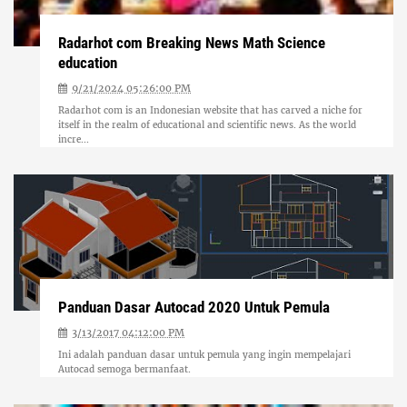
Radarhot com Breaking News Math Science
education
9/21/2024 05:26:00 PM
Radarhot com is an Indonesian website that has carved a niche for
itself in the realm of educational and scientific news. As the world
incre...
Panduan Dasar Autocad 2020 Untuk Pemula
3/13/2017 04:12:00 PM
Ini adalah panduan dasar untuk pemula yang ingin mempelajari
Autocad semoga bermanfaat.