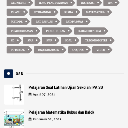
GEOMETRI
ILMU PENGETAHUAN
INSPIRASI
IPA
ISLAMI
IT TRAINING
KIMIA
MATEMATIKA
METODE
PAT PAS UAS
PAT/PAS/UAS
PEMROGRAMAN
PENGUKURAN
RADARHOT COM
SD
SMA
SMP
SOAL
TRIGONOMETRI
TUTORIAL
UN/UNBK/USBN
UTS/PTS
VIDEO
OSN
Pelajaran Soal Latihan Ujian Sekolah IPA SD
April 07, 2021
Pelajaran Matematika Kubus dan Balok
February 02, 2021