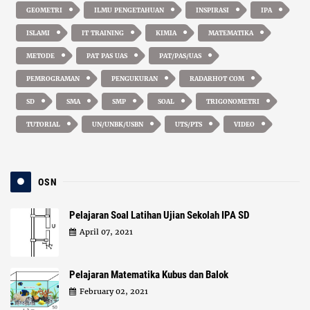
GEOMETRI
ILMU PENGETAHUAN
INSPIRASI
IPA
ISLAMI
IT TRAINING
KIMIA
MATEMATIKA
METODE
PAT PAS UAS
PAT/PAS/UAS
PEMROGRAMAN
PENGUKURAN
RADARHOT COM
SD
SMA
SMP
SOAL
TRIGONOMETRI
TUTORIAL
UN/UNBK/USBN
UTS/PTS
VIDEO
OSN
Pelajaran Soal Latihan Ujian Sekolah IPA SD
April 07, 2021
Pelajaran Matematika Kubus dan Balok
February 02, 2021